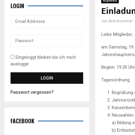
Allgemein
LOGIN
Einladu
von
Andi Brummer
Liebe Mitglieder,
am Samstag, 19.
Jahreshauptversa
Eingeloggt bleiben bis ich mich
auslogge
Beginn: 19.30 Uh
Tagesordnung:
Passwort vergessen?
Begrüßung 
Jahresrückb
Kassenberi
Neuwahlen:
FACEBOOK
a) Bildung
b) Entlastu