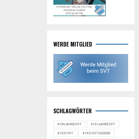
WERDE MITGLIED
SCHLAGWÖRTER
#100JAHRESVT
#101JAHRESVT
#1921SVT
#1921SVTJUGEND