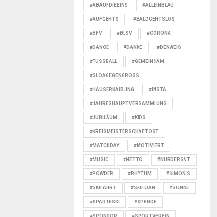
#ABAUFDIEEINS
#ALLEINBLAU
#AUFGEHTS
#BALDGEHTSLOS
#BFV
#BLSV
#CORONA
#DANCE
#DANKE
#DENWEIS
#FUSSBALL
#GEMEINSAM
#GLOAGEGENGROSS
#HAUSERKAIBLING
#INSTA
#JAHRESHAUPTVERSAMMLUNG
#JUBILÄUM
#KIDS
#KREISMEISTERSCHAFTOST
#MATCHDAY
#MOTIVIERT
#MUSIC
#NETTO
#NURDERSVT
#POWDER
#RHYTHM
#SIMONIS
#SKIFAHRT
#SKIFOAN
#SONNE
#SPARTESKI
#SPENDE
#SPONSOR
#SPORTVEREIN