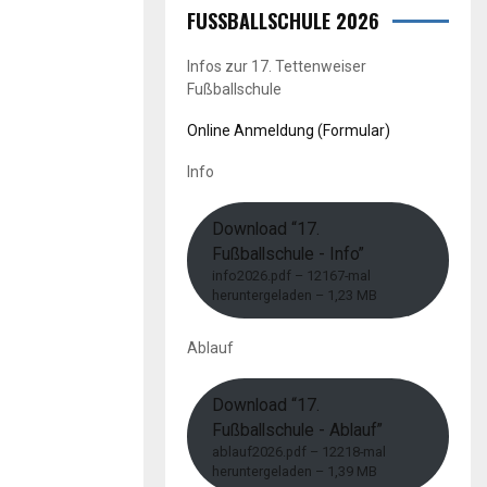
FUSSBALLSCHULE 2026
Infos zur 17. Tettenweiser
Fußballschule
Online Anmeldung (Formular)
Info
Download “17.
Fußballschule - Info”
info2026.pdf – 12167-mal
heruntergeladen – 1,23 MB
Ablauf
Download “17.
Fußballschule - Ablauf”
ablauf2026.pdf – 12218-mal
heruntergeladen – 1,39 MB