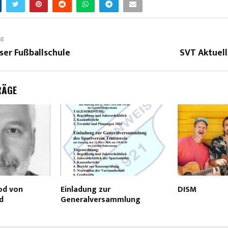
GE
ser Fußballschule
SVT Aktuell
RÄGE
od von
Einladung zur
DISM
d
Generalversammlung