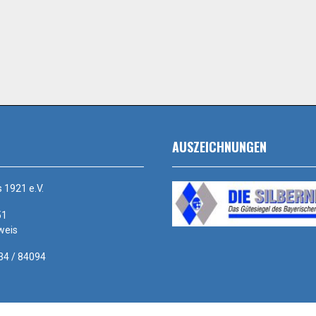
AUSZEICHNUNGEN
 1921 e.V.
51
weis
534 / 84094