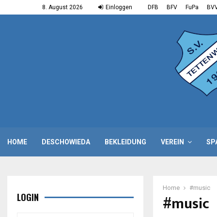
8. August 2026
Einloggen
DFB
BFV
FuPa
BV
HOME
DESCHOWIEDA
BEKLEIDUNG
VEREIN
SP
Home
#music
LOGIN
#music