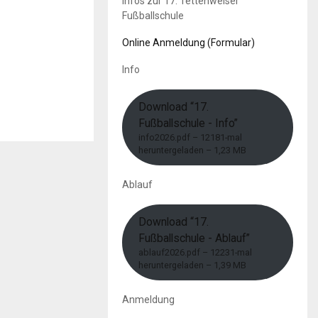
Infos zur 17. Tettenweiser
Fußballschule
Online Anmeldung (Formular)
Info
Download “17.
Fußballschule - Info”
info2026.pdf – 12181-mal
heruntergeladen – 1,23 MB
Ablauf
Download “17.
Fußballschule - Ablauf”
ablauf2026.pdf – 12231-mal
heruntergeladen – 1,39 MB
Anmeldung