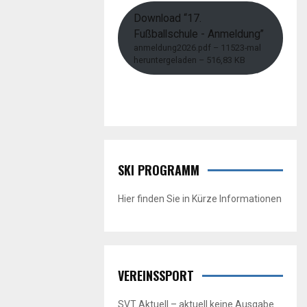
Download “17.
Fußballschule - Anmeldung”
anmeldung2026.pdf – 11523-mal
heruntergeladen – 516,83 KB
SKI PROGRAMM
Hier finden Sie in Kürze Informationen
VEREINSSPORT
SVT Aktuell – aktuell keine Ausgabe