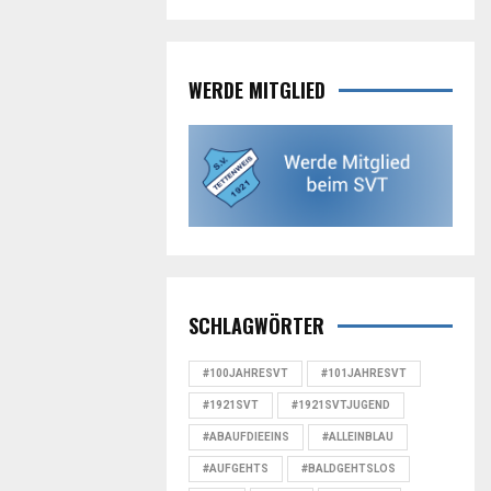
WERDE MITGLIED
SCHLAGWÖRTER
#100JAHRESVT
#101JAHRESVT
#1921SVT
#1921SVTJUGEND
#ABAUFDIEEINS
#ALLEINBLAU
#AUFGEHTS
#BALDGEHTSLOS