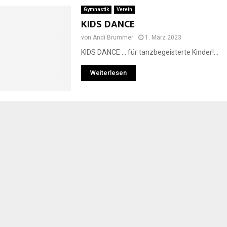
Gymnastik
Verein
KIDS DANCE
von
Andi Brummer
1. März 2023
KIDS DANCE … für tanzbegeisterte Kinder!...
Weiterlesen