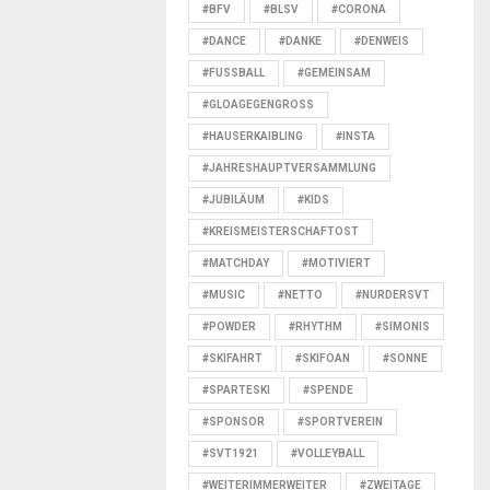
#BFV
#BLSV
#CORONA
#DANCE
#DANKE
#DENWEIS
#FUSSBALL
#GEMEINSAM
#GLOAGEGENGROSS
#HAUSERKAIBLING
#INSTA
#JAHRESHAUPTVERSAMMLUNG
#JUBILÄUM
#KIDS
#KREISMEISTERSCHAFTOST
#MATCHDAY
#MOTIVIERT
#MUSIC
#NETTO
#NURDERSVT
#POWDER
#RHYTHM
#SIMONIS
#SKIFAHRT
#SKIFOAN
#SONNE
#SPARTESKI
#SPENDE
#SPONSOR
#SPORTVEREIN
#SVT1921
#VOLLEYBALL
#WEITERIMMERWEITER
#ZWEITAGE