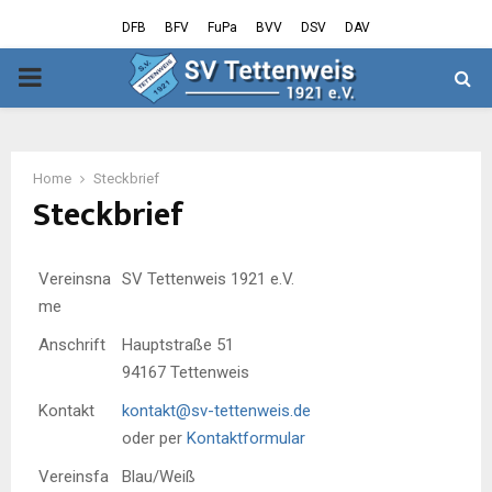
DFB
BFV
FuPa
BVV
DSV
DAV
PRIMARY
MENU
Home
Steckbrief
Steckbrief
Vereinsna
SV Tettenweis 1921 e.V.
me
Anschrift
Hauptstraße 51
94167 Tettenweis
Kontakt
kontakt
@
sv-tettenweis.de
oder per
Kontaktformular
Vereinsfa
Blau/Weiß