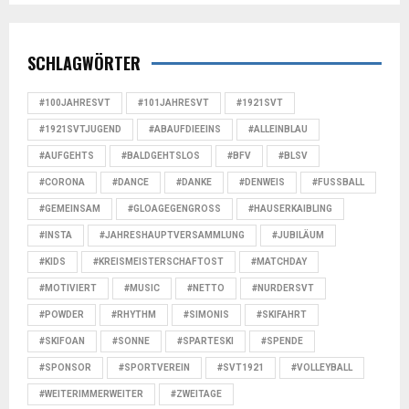
SCHLAGWÖRTER
#100JAHRESVT
#101JAHRESVT
#1921SVT
#1921SVTJUGEND
#ABAUFDIEEINS
#ALLEINBLAU
#AUFGEHTS
#BALDGEHTSLOS
#BFV
#BLSV
#CORONA
#DANCE
#DANKE
#DENWEIS
#FUSSBALL
#GEMEINSAM
#GLOAGEGENGROSS
#HAUSERKAIBLING
#INSTA
#JAHRESHAUPTVERSAMMLUNG
#JUBILÄUM
#KIDS
#KREISMEISTERSCHAFTOST
#MATCHDAY
#MOTIVIERT
#MUSIC
#NETTO
#NURDERSVT
#POWDER
#RHYTHM
#SIMONIS
#SKIFAHRT
#SKIFOAN
#SONNE
#SPARTESKI
#SPENDE
#SPONSOR
#SPORTVEREIN
#SVT1921
#VOLLEYBALL
#WEITERIMMERWEITER
#ZWEITAGE