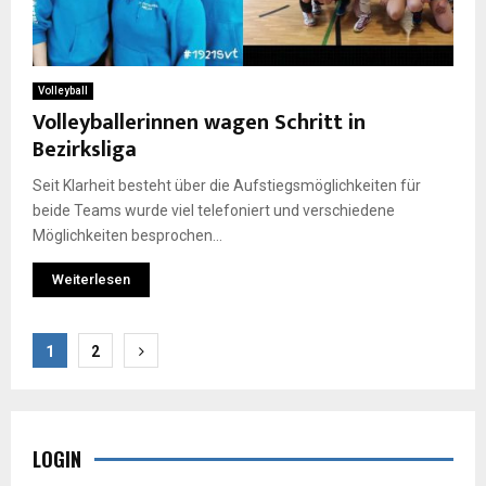
Volleyball
Volleyballerinnen wagen Schritt in
Bezirksliga
Seit Klarheit besteht über die Aufstiegsmöglichkeiten für
beide Teams wurde viel telefoniert und verschiedene
Möglichkeiten besprochen...
Weiterlesen
Seitennummerierung
1
2
der
Beiträge
LOGIN