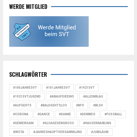
WERDE MITGLIED
SCHLAGWÖRTER
#100JAHRESVT
#101JAHRESVT
#1921SVT
#1921SVTJUGEND
#ABAUFDIEEINS
#ALLEINBLAU
#AUFGEHTS
#BALDGEHTSLOS
#BFV
#BLSV
#CORONA
#DANCE
#DANKE
#DENWEIS
#FUSSBALL
#GEMEINSAM
#GLOAGEGENGROSS
#HAUSERKAIBLING
#INSTA
#JAHRESHAUPTVERSAMMLUNG
#JUBILÄUM