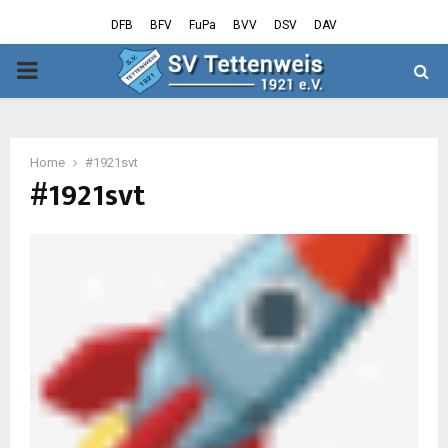
DFB
BFV
FuPa
BVV
DSV
DAV
PRIMARY
MENU
Home
#1921svt
#1921svt