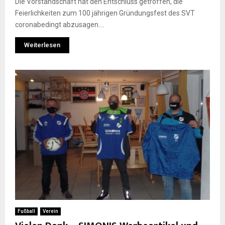
Die Vorstandschaft hat den Entschluss getroffen, die
Feierlichkeiten zum 100 jährigen Gründungsfest des SVT
coronabedingt abzusagen....
Weiterlesen
Fußball
Verein