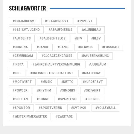
SCHLAGWÖRTER
#100JAHRESVT
#101JAHRESVT
#1921SVT
#1921SVTJUGEND
#ABAUFDIEEINS
#ALLEINBLAU
#AUFGEHTS
#BALDGEHTSLOS
#BFV
#BLSV
#CORONA
#DANCE
#DANKE
#DENWEIS
#FUSSBALL
#GEMEINSAM
#GLOAGEGENGROSS
#HAUSERKAIBLING
#INSTA
#JAHRESHAUPTVERSAMMLUNG
#JUBILÄUM
#KIDS
#KREISMEISTERSCHAFTOST
#MATCHDAY
#MOTIVIERT
#MUSIC
#NETTO
#NURDERSVT
#POWDER
#RHYTHM
#SIMONIS
#SKIFAHRT
#SKIFOAN
#SONNE
#SPARTESKI
#SPENDE
#SPONSOR
#SPORTVEREIN
#SVT1921
#VOLLEYBALL
#WEITERIMMERWEITER
#ZWEITAGE