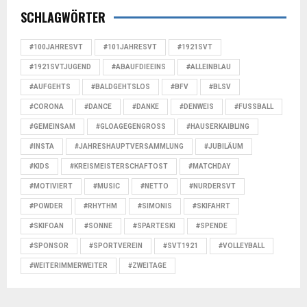
SCHLAGWÖRTER
#100JAHRESVT
#101JAHRESVT
#1921SVT
#1921SVTJUGEND
#ABAUFDIEEINS
#ALLEINBLAU
#AUFGEHTS
#BALDGEHTSLOS
#BFV
#BLSV
#CORONA
#DANCE
#DANKE
#DENWEIS
#FUSSBALL
#GEMEINSAM
#GLOAGEGENGROSS
#HAUSERKAIBLING
#INSTA
#JAHRESHAUPTVERSAMMLUNG
#JUBILÄUM
#KIDS
#KREISMEISTERSCHAFTOST
#MATCHDAY
#MOTIVIERT
#MUSIC
#NETTO
#NURDERSVT
#POWDER
#RHYTHM
#SIMONIS
#SKIFAHRT
#SKIFOAN
#SONNE
#SPARTESKI
#SPENDE
#SPONSOR
#SPORTVEREIN
#SVT1921
#VOLLEYBALL
#WEITERIMMERWEITER
#ZWEITAGE